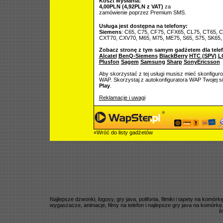
Koszt wysłania:
4,00PLN (4,92PLN z VAT)
za
zamówienie poprzez Premium SMS.
Usługa jest dostępna na telefony:
Siemens
: C65, C75, CF75, CFX65, CL75, CT65, 
CXT70, CXV70, M65, M75, ME75, S65, S75, SK65,
Zobacz stronę z tym samym gadżetem dla tele
Alcatel
BenQ-Siemens
BlackBerry
HTC (SPV)
L
Plusfon
Sagem
Samsung
Sharp
SonyEricsson
Aby skorzystać z tej usługi musisz mieć skonfigur
WAP. Skorzystaj z autokonfiguratora WAP Twojej si
Play
.
Reklamacje i uwagi
«Wróć do listy gadżetów
Najlepsze dzwonki, logosy, gry java, polifonia, filmiki i tapety na komó
wygaszacze, animacje, filmy na telefon i najlepsze gry java na komórkę
I