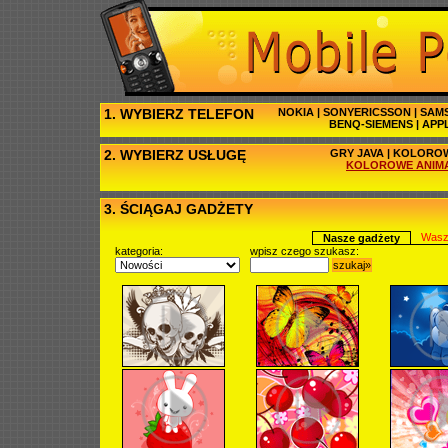
1. WYBIERZ TELEFON
NOKIA
|
SONYERICSSON
|
SAM
BENQ-SIEMENS
|
APP
2. WYBIERZ USŁUGĘ
GRY JAVA
|
KOLOROW
KOLOROWE ANIM
3. ŚCIĄGAJ GADŻETY
Wasz
Nasze gadżety
kategoria:
wpisz czego szukasz:
szukaj»