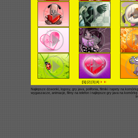
[1]
[2]
[3]
[4]
Najlepsze dzwonki, logosy, gry java, polifonia, filmiki i tapety na komó
wygaszacze, animacje, filmy na telefon i najlepsze gry java na komórkę
I