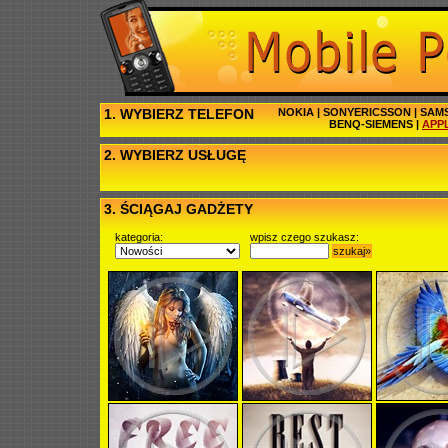
1. WYBIERZ TELEFON
NOKIA
|
SONYERICSSON
|
SAM
BENQ-SIEMENS
|
APP
2. WYBIERZ USŁUGĘ
3. ŚCIĄGAJ GADŻETY
kategoria:
wpisz czego szukasz:
szukaj»