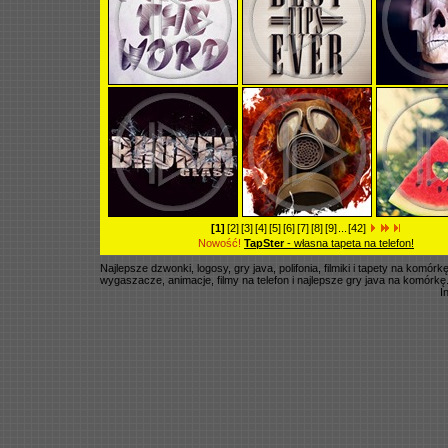
[1]
[2]
[3]
[4]
[5]
[6]
[7]
[8]
[9]
...
[42]
Nowość!
TapSter
- własna tapeta na telefon!
Najlepsze dzwonki, logosy, gry java, polifonia, filmiki i tapety na komó
wygaszacze, animacje, filmy na telefon i najlepsze gry java na komórkę
I