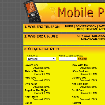
1. WYBIERZ TELEFON
NOKIA
|
SONYERICSSON
|
SAM
BENQ-SIEMENS
|
APP
2. WYBIERZ USŁUGĘ
GRY JAVA
|
KOLOROW
KOLOROWE ANIM
3. ŚCIĄGAJ GADŻETY
kategoria:
wpisz czego szukasz:
szukaj»
Lovers Cry
Stay With Me
Dzwonek EMS
Dzwonek EMS
This Is The Life
I Can Feel You
Dzwonek EMS
Dzwonek EMS
Pure love
Good Good
Dzwonek EMS
Dzwonek EMS
Dwa serca
Not Like That
Dzwonek EMS
Dzwonek EMS
Angel In The Night
Do U Care
Dzwonek EMS
Dzwonek EMS
Right Here
Faded
Dzwonek EMS
Dzwonek EMS
Dance
Forever