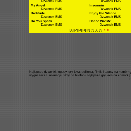
Dzwonek EMS
Dzwonek EMS
My Angel
Insomnia
Dzwonek EMS
Dzwonek EMS
Baditude
Enjoy the Silence
Dzwonek EMS
Dzwonek EMS
Do You Speak
Dance Wiv Me
Dzwonek EMS
Dzwonek EMS
[1]
[2]
[3]
[4]
[5]
[6]
[7]
[8]
Najlepsze dzwonki, logosy, gry java, polifonia, filmiki i tapety na komó
wygaszacze, animacje, filmy na telefon i najlepsze gry java na komórkę
I