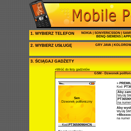
1. WYBIERZ TELEFON
NOKIA
|
SONYERICSSON
|
SAM
BENQ-SIEMENS
|
APP
2. WYBIERZ USŁUGĘ
GRY JAVA
|
KOLOROW
3. ŚCIĄGAJ GADŻETY
«Wróć do listy gadżetów
GSM - Dzwonek polifon
»
PREMI
Kod:
PT3
Aby zamó
Wyślij SM
Sen
PT3659
Dzwonek polifoniczny
na nume
Aby wysł
Wyślij SMS
+48xxxx
na numer
Kod:
PT3659096HCN