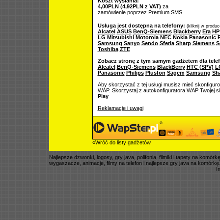
Koszt wysłania:
4,00PLN (4,92PLN z VAT)
za
zamówienie poprzez Premium SMS.
Usługa jest dostępna na telefony:
(kliknij w produ
Alcatel
ASUS
BenQ-Siemens
Blackberry
Era
HP
LG
Mitsubishi
Motorola
NEC
Nokia
Panasonic
P
Samsung
Sanyo
Sendo
Sferia
Sharp
Siemens
S
Toshiba
ZTE
Zobacz stronę z tym samym gadżetem dla tele
Alcatel
BenQ-Siemens
BlackBerry
HTC (SPV)
L
Panasonic
Philips
Plusfon
Sagem
Samsung
Sh
Aby skorzystać z tej usługi musisz mieć skonfigur
WAP. Skorzystaj z autokonfiguratora WAP Twojej si
Play
.
Reklamacje i uwagi
«Wróć do listy gadżetów
Najlepsze dzwonki, logosy, gry java, polifonia, filmiki i tapety na komó
wygaszacze, animacje, filmy na telefon i najlepsze gry java na komórkę
I