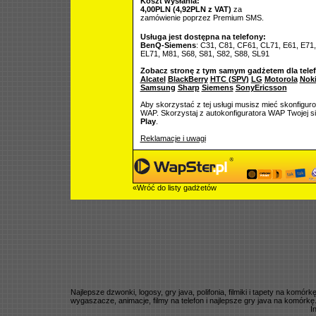
Koszt wysłania:
4,00PLN (4,92PLN z VAT)
za
zamówienie poprzez Premium SMS.
Usługa jest dostępna na telefony:
BenQ-Siemens
: C31, C81, CF61, CL71, E61, E71
EL71, M81, S68, S81, S82, S88, SL91
Zobacz stronę z tym samym gadżetem dla tele
Alcatel
BlackBerry
HTC (SPV)
LG
Motorola
Nok
Samsung
Sharp
Siemens
SonyEricsson
Aby skorzystać z tej usługi musisz mieć skonfigur
WAP. Skorzystaj z autokonfiguratora WAP Twojej si
Play
.
Reklamacje i uwagi
«Wróć do listy gadżetów
Najlepsze dzwonki, logosy, gry java, polifonia, filmiki i tapety na komó
wygaszacze, animacje, filmy na telefon i najlepsze gry java na komórkę
I