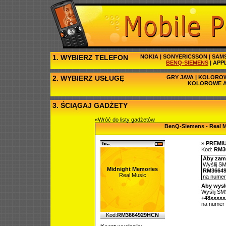
1. WYBIERZ TELEFON
NOKIA
|
SONYERICSSON
|
SAM
BENQ-SIEMENS
|
APP
2. WYBIERZ USŁUGĘ
GRY JAVA
|
KOLOROW
KOLOROWE A
3. ŚCIĄGAJ GADŻETY
«Wróć do listy gadżetów
BenQ-Siemens - Real 
»
PREMI
Kod:
RM3
Aby zamó
Wyślij SM
Midnight Memories
RM3664
Real Music
na nume
Aby wysł
Wyślij SMS
+48xxxx
na numer
Kod:
RM3664929HCN