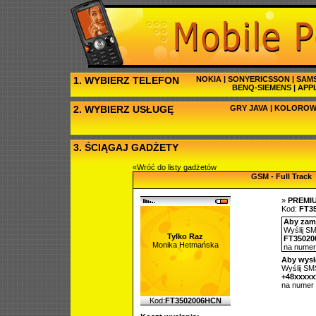
1. WYBIERZ TELEFON
NOKIA
|
SONYERICSSON
|
SAM
BENQ-SIEMENS
|
APP
2. WYBIERZ USŁUGĘ
GRY JAVA
|
KOLOROW
3. ŚCIĄGAJ GADŻETY
«Wróć do listy gadżetów
GSM - Full Track
»
PREMI
Kod:
FT3
Aby zamó
Wyślij SM
Tylko Raz
FT3502
Monika Hetmańska
na nume
Aby wysł
Wyślij SMS
+48xxxx
na numer
Kod:
FT3502006HCN