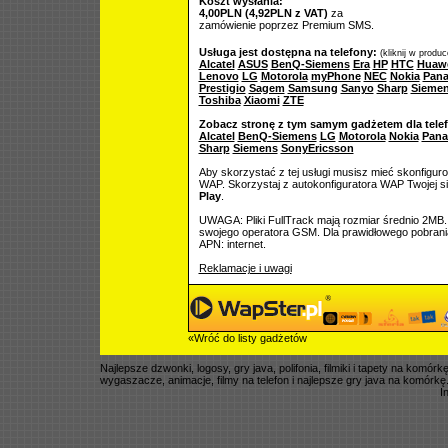
Koszt wysłania:
4,00PLN (4,92PLN z VAT)
za
zamówienie poprzez Premium SMS.
Usługa jest dostępna na telefony:
(kliknij w produ
Alcatel
ASUS
BenQ-Siemens
Era
HP
HTC
Huaw
Lenovo
LG
Motorola
myPhone
NEC
Nokia
Pana
Prestigio
Sagem
Samsung
Sanyo
Sharp
Sieme
Toshiba
Xiaomi
ZTE
Zobacz stronę z tym samym gadżetem dla tele
Alcatel
BenQ-Siemens
LG
Motorola
Nokia
Pana
Sharp
Siemens
SonyEricsson
Aby skorzystać z tej usługi musisz mieć skonfigur
WAP. Skorzystaj z autokonfiguratora WAP Twojej si
Play
.
UWAGA: Pliki FullTrack mają rozmiar średnio 2MB.
swojego operatora GSM. Dla prawidłowego pobrani
APN: internet.
Reklamacje i uwagi
«Wróć do listy gadżetów
Najlepsze dzwonki, logosy, gry java, polifonia, filmiki i tapety na komó
wygaszacze, animacje, filmy na telefon i najlepsze gry java na komórkę
I