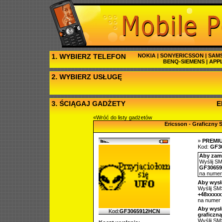
1. WYBIERZ TELEFON
NOKIA
|
SONYERICSSON
|
SAM
BENQ-SIEMENS
|
APP
2. WYBIERZ USŁUGĘ
3. ŚCIĄGAJ GADŻETY
E
«Wróć do listy gadżetów
Ericsson - Graficzny
»
PREMI
Kod:
GF3
Aby zamó
Wyślij SM
GF3065
na nume
Aby wysł
Wyślij SMS
+48xxxx
na numer
Aby wysł
Kod:
GF3065912HCN
graficzną
Wyślij SMS