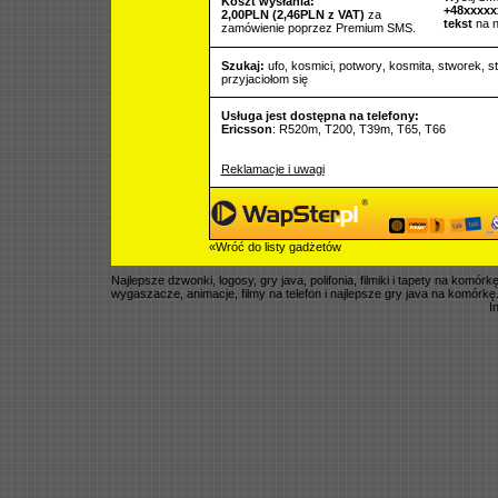
Koszt wysłania:
+48xxxx
2,00PLN (2,46PLN z VAT)
za
tekst
na 
zamówienie poprzez Premium SMS.
Szukaj:
ufo
,
kosmici
,
potwory
,
kosmita
,
stworek
,
s
przyjaciołom się
Usługa jest dostępna na telefony:
Ericsson
: R520m, T200, T39m, T65, T66
Reklamacje i uwagi
«Wróć do listy gadżetów
Najlepsze dzwonki, logosy, gry java, polifonia, filmiki i tapety na komó
wygaszacze, animacje, filmy na telefon i najlepsze gry java na komórkę
I