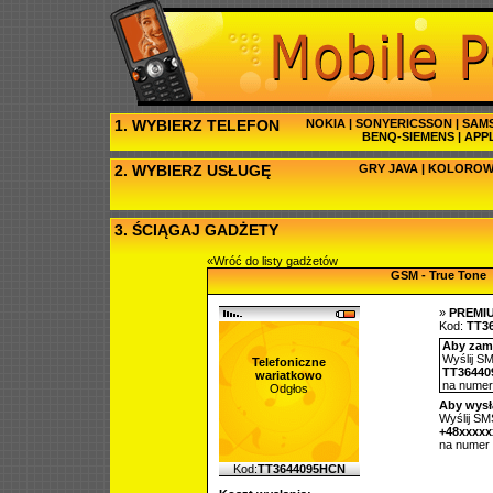
1. WYBIERZ TELEFON
NOKIA
|
SONYERICSSON
|
SAM
BENQ-SIEMENS
|
APP
2. WYBIERZ USŁUGĘ
GRY JAVA
|
KOLOROW
3. ŚCIĄGAJ GADŻETY
«Wróć do listy gadżetów
GSM - True Tone
»
PREMI
Kod:
TT3
Aby zamó
Wyślij SM
Telefoniczne
TT3644
wariatkowo
na nume
Odgłos
Aby wysł
Wyślij SMS
+48xxxx
na numer
Kod:
TT3644095HCN