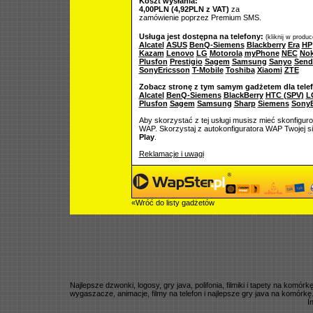
Koszt wysłania:
4,00PLN (4,92PLN z VAT)
za
zamówienie poprzez Premium SMS.
Usługa jest dostępna na telefony:
(kliknij w produ
Alcatel
ASUS
BenQ-Siemens
Blackberry
Era
HP
Kazam
Lenovo
LG
Motorola
myPhone
NEC
Nok
Plusfon
Prestigio
Sagem
Samsung
Sanyo
Send
SonyEricsson
T-Mobile
Toshiba
Xiaomi
ZTE
Zobacz stronę z tym samym gadżetem dla tele
Alcatel
BenQ-Siemens
BlackBerry
HTC (SPV)
L
Plusfon
Sagem
Samsung
Sharp
Siemens
SonyE
Aby skorzystać z tej usługi musisz mieć skonfigur
WAP. Skorzystaj z autokonfiguratora WAP Twojej si
Play
.
Reklamacje i uwagi
«Wróć do listy gadżetów
Najlepsze dzwonki, logosy, gry java, polifonia, filmiki i tapety na komó
wygaszacze, animacje, filmy na telefon i najlepsze gry java na komórkę
I